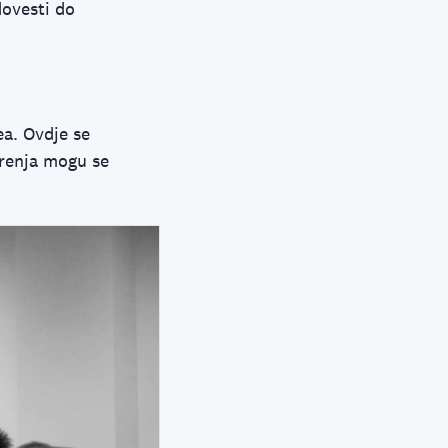
dovesti do
ea. Ovdje se
erenja mogu se