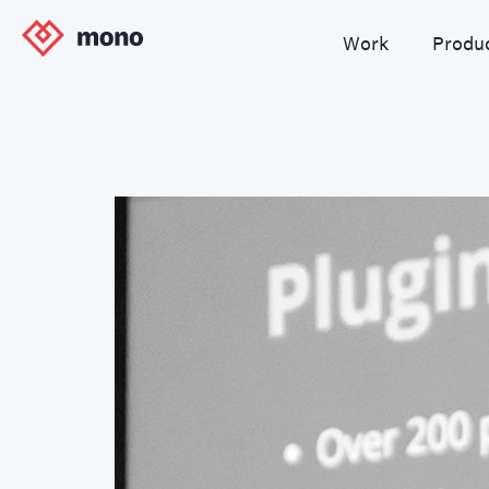
Work
Produ