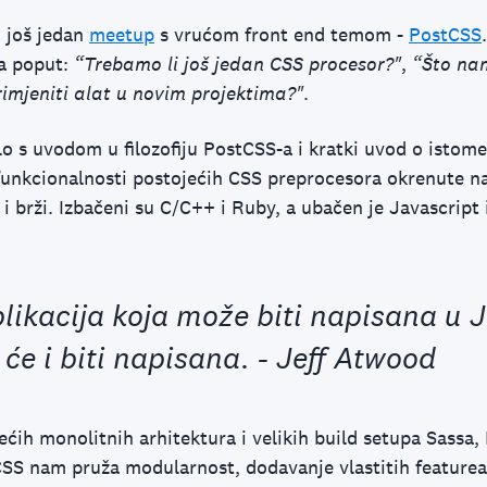
 još jedan
meetup
s vrućom front end temom -
PostCSS
ja poput:
“Trebamo li još jedan CSS procesor?"
,
“Što na
imjeniti alat u novim projektima?"
.
o s uvodom u filozofiju PostCSS-a i kratki uvod o istome
e funkcionalnosti postojećih CSS preprocesora okrenute 
i i brži. Izbačeni su C/C++ i Ruby, a ubačen je Javascript 
plikacija koja može biti napisana u 
će i biti napisana. - Jeff Atwood
ećih monolitnih arhitektura i velikih build setupa Sassa, 
SS nam pruža modularnost, dodavanje vlastitih featurea