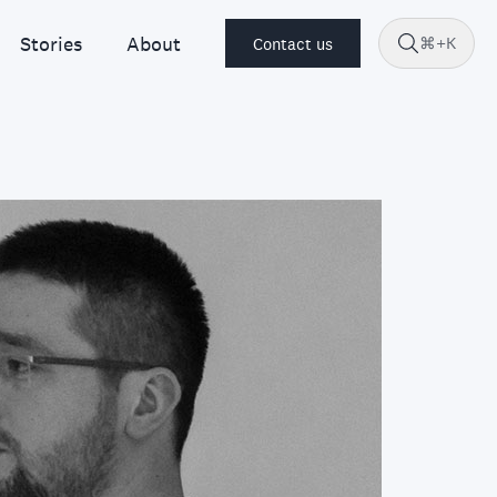
Stories
About
⌘+K
Contact us