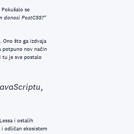
. Pokušalo se
m donosi PostCSS?"
. Ono što ga izdvaja
na potpuno nov način
i tu je sve postalo
JavaScriptu,
Lessa i ostalih
 i odličan ekosistem