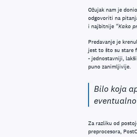
Ožujak nam je donio
odgovoriti na pitan
i najbitnije
“Kako pr
Predavanje je krenul
jest to što su star
- jednostavniji, lakš
puno zanimljivije.
Bilo koja a
eventualno 
Za razliku od postoj
preprocesora, PostC