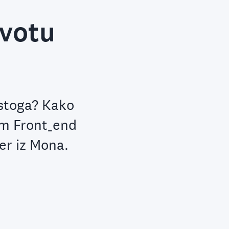
ivotu
istoga? Kako
om Front_end
er iz Mona.