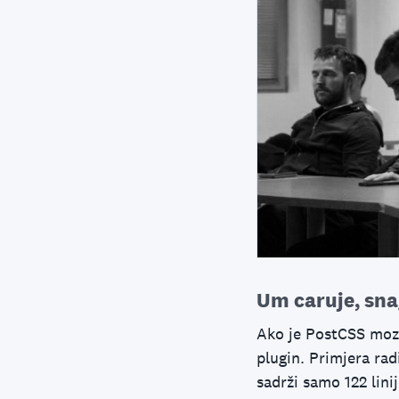
Um caruje, sna
Ako je PostCSS mozak
plugin. Primjera ra
sadrži samo 122 lini