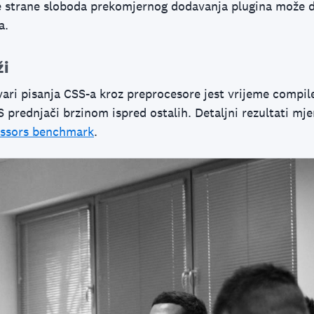
e strane sloboda prekomjernog dodavanja plugina može 
a.
ži
vari pisanja CSS-a kroz preprocesore jest vrijeme compil
 prednjači brzinom ispred ostalih. Detaljni rezultati mj
essors benchmark
.