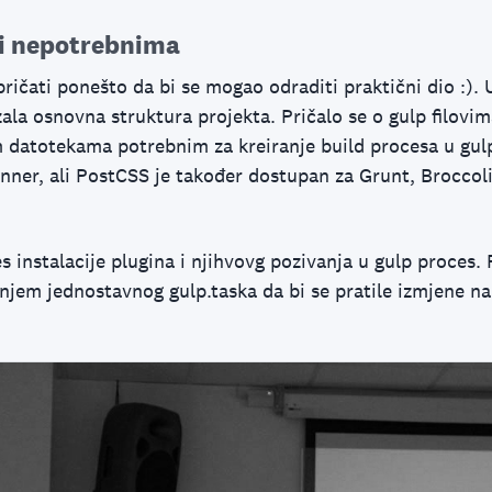
eči nepotrebnima
ričati ponešto da bi se mogao odraditi praktični dio :).
ala osnovna struktura projekta. Pričalo se o gulp filovi
 datotekama potrebnim za kreiranje build procesa u gul
unner, ali PostCSS je također dostupan za Grunt, Broccol
s instalacije plugina i njihvovg pozivanja u gulp proces. 
njem jednostavnog gulp.taska da bi se pratile izmjene na