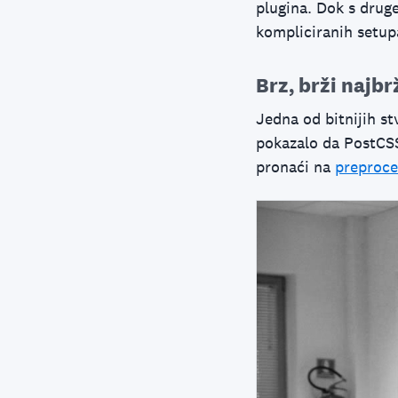
plugina. Dok s drug
kompliciranih setup
Brz, brži najbr
Jedna od bitnijih st
pokazalo da PostCSS
pronaći na
preproc