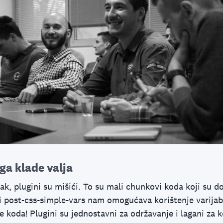
ga klade valja
, plugini su mišići. To su mali chunkovi koda koji su do
di post-css-simple-vars nam omogućava korištenje varijab
je koda! Plugini su jednostavni za održavanje i lagani za k